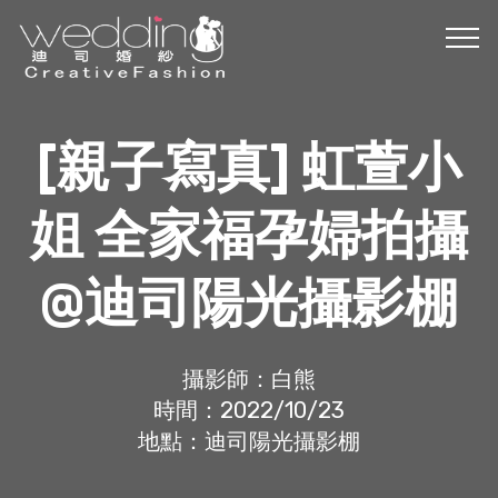
[親子寫真] 虹萱小
姐 全家福孕婦拍攝
@迪司陽光攝影棚
攝影師：白熊
時間：2022/10/23
地點：迪司陽光攝影棚