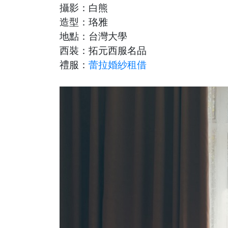
攝影：白熊
造型：珞雅
地點：台灣大學
西裝：拓元西服名品
禮服：
蕾拉婚紗租借