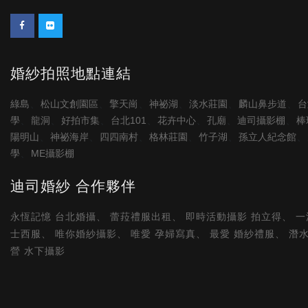
婚紗拍照地點連結
、
、
、
、
、
、
綠島
松山文創園區
擎天崗
神祕湖
淡水莊園
麟山鼻步道
台
、
、
、
、
、
、
、
學
龍洞
好拍市集
台北101
花卉中心
孔廟
迪司攝影棚
棒
、
、
、
、
、
、
陽明山
神祕海岸
四四南村
格林莊園
竹子湖
孫立人紀念館
、
學
ME攝影棚
迪司婚紗 合作夥伴
永恆記憶 台北婚攝
、
蕾菈禮服出租
、
即時活動攝影 拍立得
、
一
士西服
、
唯你婚紗攝影
、
唯愛 孕婦寫真
、
最愛 婚紗禮服
、
潛
營 水下攝影