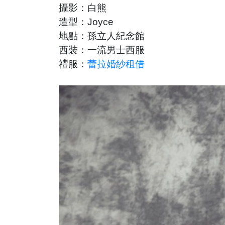
攝影：白熊
造型：Joyce
地點：孫立人紀念館
西裝：一流男士西服
禮服：
蕾拉婚紗租借