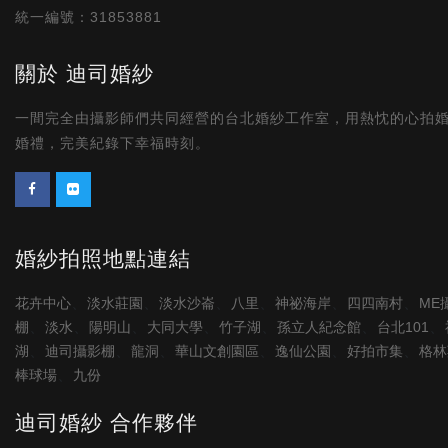
統一編號：31853881
關於 迪司婚紗
一間完全由攝影師們共同經營的台北婚紗工作室，用熱忱的心拍
婚禮，完美紀錄下幸福時刻。
婚紗拍照地點連結
、
、
、
、
、
、
花卉中心
淡水莊園
淡水沙崙
八里
神祕海岸
四四南村
ME
、
、
、
、
、
、
、
棚
淡水
陽明山
大同大學
竹子湖
孫立人紀念館
台北101
、
、
、
、
、
、
湖
迪司攝影棚
龍洞
華山文創園區
逸仙公園
好拍市集
格林
、
棒球場
九份
迪司婚紗 合作夥伴