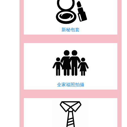
新秘包套
全家福照拍攝