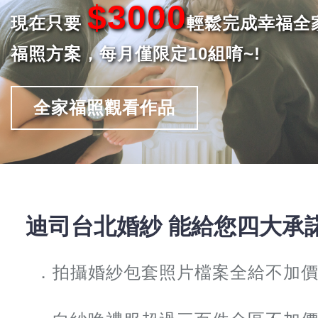
$3000
現在只要
輕鬆完成幸福全
福照方案，每月僅限定10組唷~!
全家福照觀看作品
迪司台北婚紗 能給您四大承
．拍攝婚紗包套照片檔案全給不加