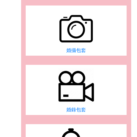
婚攝包套
婚錄包套