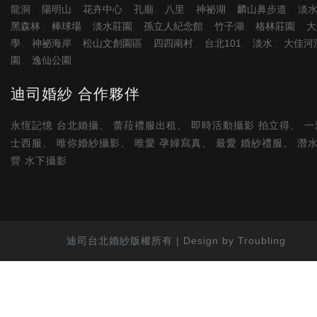
、
、
、
、
、
、
、
龍洞
陽明山
花卉中心
孔廟
八里
神祕湖
麟山鼻步道
淡
、
、
、
、
、
、
黑森林
棒球場
淡水莊園
孫立人紀念館
竹子湖
格林莊園
大
、
、
、
、
、
、
學
神祕海岸
松山文創園區
四四南村
台北101
淡水
大佳河
、
園
逸仙公園
迪司婚紗 合作夥伴
永恆記憶 台北婚攝
、
蕾菈禮服出租
、
即時活動攝影 拍立得
、
一
士西服
、
唯你婚紗攝影
、
唯愛 孕婦寫真
、
最愛 婚紗禮服
、
潛
營 水下攝影
迪司台北婚紗版權所有 | Design by Troubling