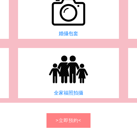
婚攝包套
全家福照拍攝
>立即預約<