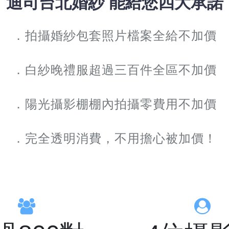
迪司台北婚紗 能給您四大承諾
．拍攝婚紗包套照片檔案全給不加價
．白紗晚禮服超過三百件全區不加價
．陽光攝影棚棚內拍攝零費用不加價
．完全透明消費，不用擔心被加價！