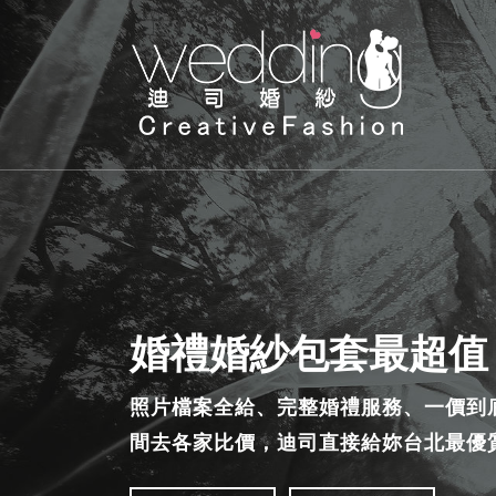
婚禮婚紗包套最超值
照片檔案全給、完整婚禮服務、一價到
間去各家比價，迪司直接給妳台北最優