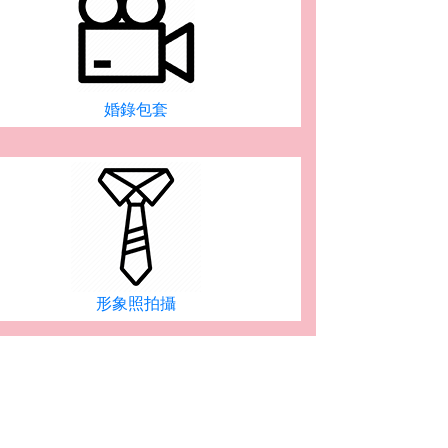
婚錄包套
形象照拍攝