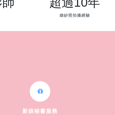
影師
超過10年
婚紗照拍攝經驗
新娘秘書服務